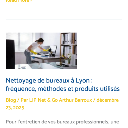
Pourquoi
Read More »
externaliser
le
nettoyage
industriel
à
Lyon
?
Nettoyage de bureaux à Lyon :
fréquence, méthodes et produits utilisés
Blog
/ Par LIP Net & Go
Arthur Barroux
/
décembre
23, 2025
Pour l’entretien de vos bureaux professionnels, une