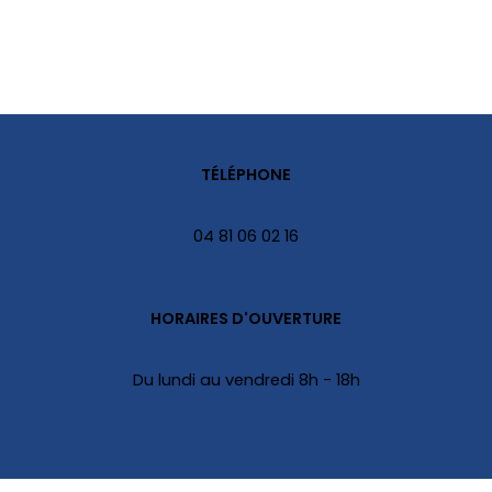
TÉLÉPHONE
04 81 06 02 16
HORAIRES D'OUVERTURE
Du lundi au vendredi 8h - 18h